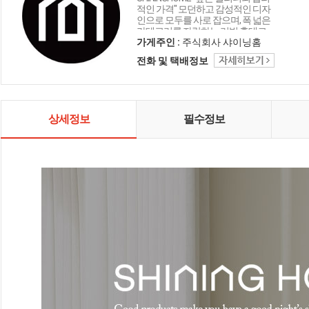
적인 가격" 모던하고 감성적인 디자
인으로 모두를 사로 잡으며, 폭 넓은
카테고리를 자랑하는 리빙 홈데코
인테리어 샤이닝홈입니다.
가게주인 :
주식회사 샤이닝홈
전화 및 택배정보
상세정보
필수정보