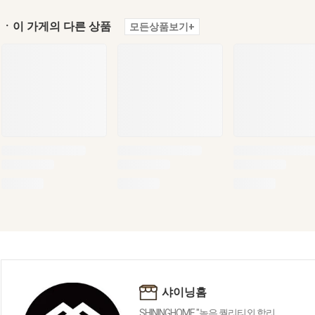
ㆍ이 가게의 다른 상품
모든상품보기+
샤이닝홈
SHININGHOME "높은 퀄리티외 합리