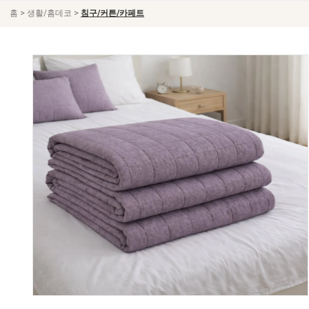
>
>
홈
생활/홈데코
침구/커튼/카페트