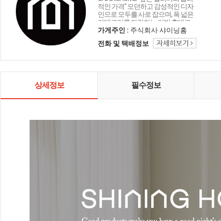
적인 가격" 모던하고 감성적인 디자
인으로 모두를 사로 잡으며, 폭 넓은
카테고리를 자랑하는 리빙 홈데코
인테리어 샤이닝홈입니다.
가게주인 :
주식회사 샤이닝홈
전화 및 택배정보
상세정보
필수정보