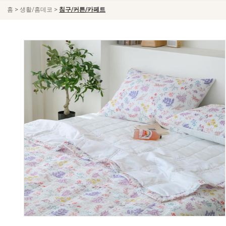
>
>
홈
생활/홈데코
침구/커튼/카페트