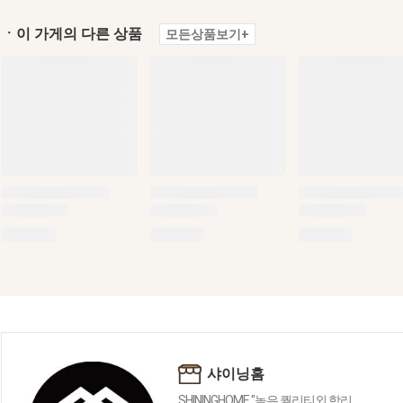
ㆍ이 가게의 다른 상품
모든상품보기+
샤이닝홈
SHININGHOME "높은 퀄리티외 합리