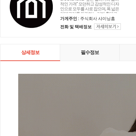
적인 가격" 모던하고 감성적인 디자
인으로 모두를 사로 잡으며, 폭 넓은
카테고리를 자랑하는 리빙 홈데코
인테리어 샤이닝홈입니다.
가게주인 :
주식회사 샤이닝홈
전화 및 택배정보
상세정보
필수정보