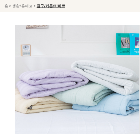
>
>
홈
생활/홈데코
침구/커튼/카페트