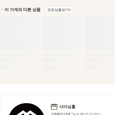
ㆍ이 가게의 다른 상품
모든상품보기+
샤이닝홈
SHININGHOME "높은 퀄리티외 합리