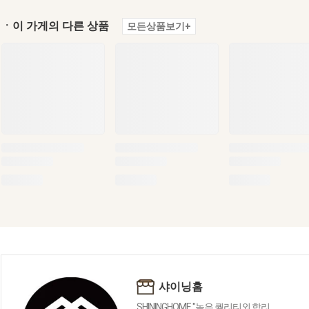
ㆍ이 가게의 다른 상품
모든상품보기+
샤이닝홈
SHININGHOME "높은 퀄리티외 합리