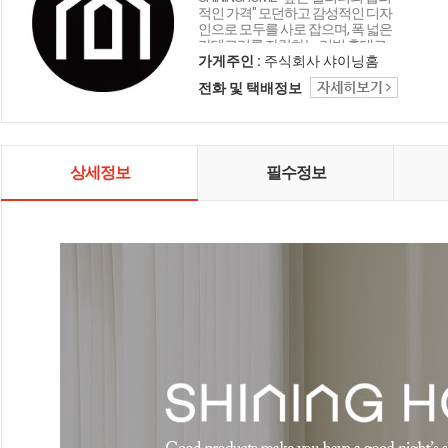
적인 가격" 모던하고 감성적인 디자
인으로 모두를 사로 잡으며, 폭 넓은
카테고리를 자랑하는 리빙 홈데코
인테리어 샤이닝홈입니다.
가게주인 :
주식회사 샤이닝홈
전화 및 택배정보
상세정보
필수정보