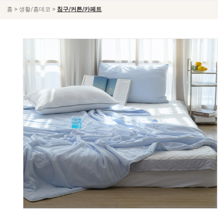
>
>
홈
생활/홈데코
침구/커튼/카페트