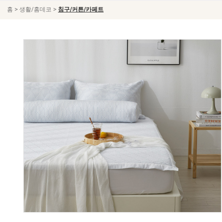
>
>
홈
생활/홈데코
침구/커튼/카페트