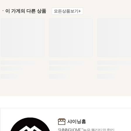
ㆍ이 가게의 다른 상품
모든상품보기+
샤이닝홈
SHININGHOME "높은 퀄리티외 합리