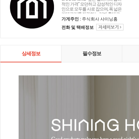
적인 가격" 모던하고 감성적인 디자
인으로 모두를 사로 잡으며, 폭 넓은
카테고리를 자랑하는 리빙 홈데코
인테리어 샤이닝홈입니다.
가게주인 :
주식회사 샤이닝홈
전화 및 택배정보
상세정보
필수정보