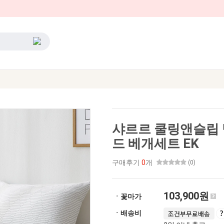
샤르르 쿨링앤슬립 
드 베개세트 EK
구매후기
0
개
(0)
103,900원
ㆍ꽃마가
ㆍ배송비
조건부무료배송