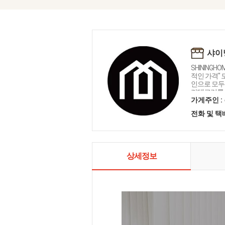
샤이
SHININGH
적인 가격"
인으로 모두를
카테고리를 
인테리어 샤
가게주인 :
전화 및 
상세정보