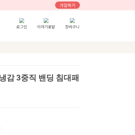
가입하기
로그인
이야기꽃밭
장바구니
냉감 3중직 밴딩 침대패