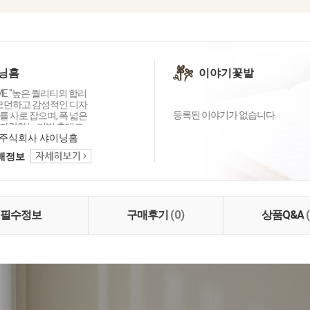
닝홈
이야기꽃밭
OME "높은 퀄리티외 합리
 모던하고 감성적인 디자
등록된 이야기가 없습니다.
 사로 잡으며, 폭 넓은
자랑하는 리빙 홈데코
이닝홈입니다.
주식회사 샤이닝홈
택배정보
필수정보
구매후기
(0)
상품Q&A