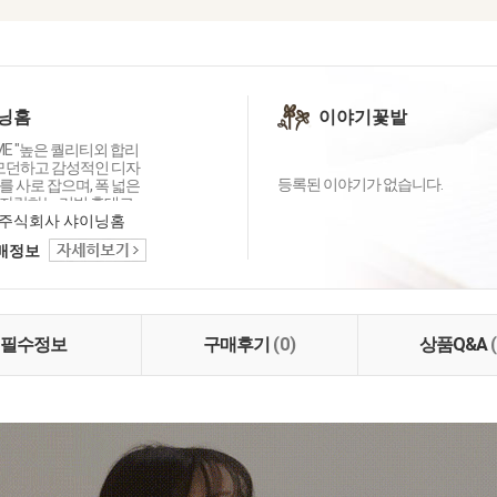
닝홈
이야기꽃밭
OME "높은 퀄리티외 합리
 모던하고 감성적인 디자
등록된 이야기가 없습니다.
 사로 잡으며, 폭 넓은
자랑하는 리빙 홈데코
이닝홈입니다.
주식회사 샤이닝홈
택배정보
필수정보
구매후기
(0)
상품Q&A