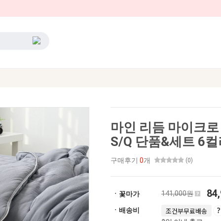
마인 리듬 마이크로
S/Q 단품&세트 6
구매후기
0
개
(0)
84
141,000원
ㆍ꽃마가
ㆍ배송비
조건부무료배송