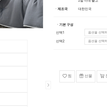
2일 이내 출고
ㆍ제조국
대한민국
ㆍ기본 구성
선택1
선택2
찜
선물