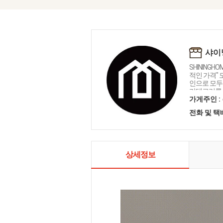
샤이
SHININGH
적인 가격"
인으로 모두를
카테고리를 
인테리어 샤
가게주인 :
전화 및 
상세정보