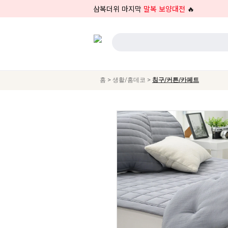
삼복더위 마지막
말복 보양대전
🔥
>
>
홈
생활/홈데코
침구/커튼/카페트