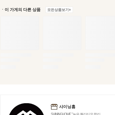
ㆍ이 가게의 다른 상품
모든상품보기+
샤이닝홈
SHININGHOME "높은 퀄리티외 합리