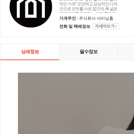
적인 가격" 모던하고 감성적인 디자
인으로 모두를 사로 잡으며, 폭 넓은
카테고리를 자랑하는 리빙 홈데코
인테리어 샤이닝홈입니다.
가게주인 :
주식회사 샤이닝홈
전화 및 택배정보
상세정보
필수정보