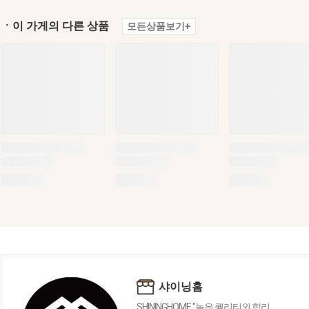
ㆍ이 가게의 다른 상품
모든상품보기+
샤이닝홈
SHININGHOME "높은 퀄리티외 합리