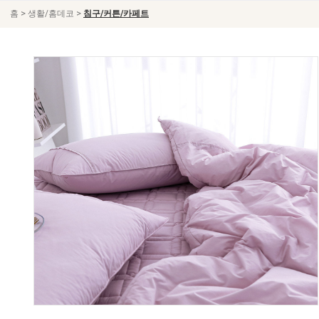
>
>
홈
생활/홈데코
침구/커튼/카페트