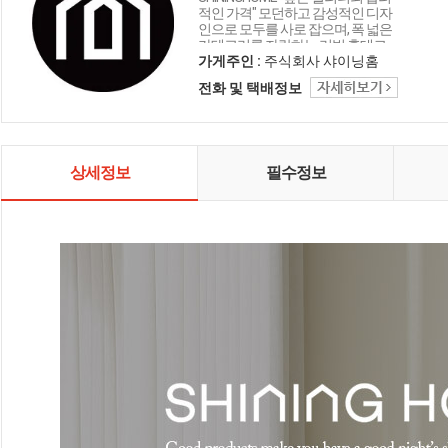
적인 가격" 모던하고 감성적인 디자
인으로 모두를 사로 잡으며, 폭 넓은
카테고리를 자랑하는 리빙 홈데코
인테리어 샤이닝홈입니다.
가게주인 :
주식회사 샤이닝홈
전화 및 택배정보
상세정보
필수정보