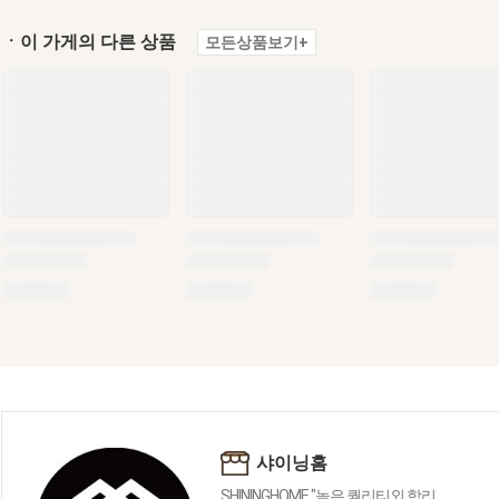
ㆍ이 가게의 다른 상품
모든상품보기+
샤이닝홈
SHININGHOME "높은 퀄리티외 합리