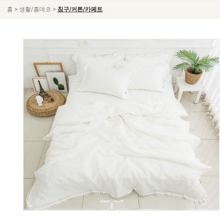
>
>
홈
생활/홈데코
침구/커튼/카페트