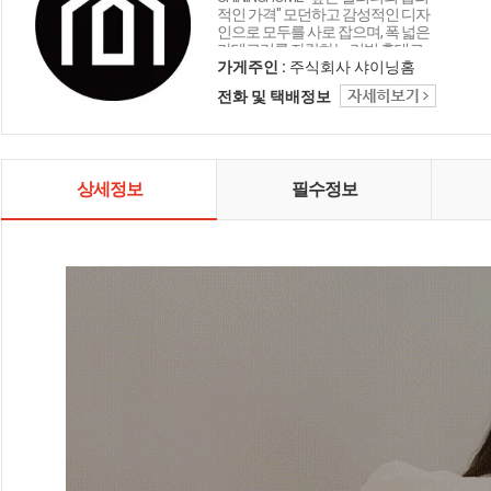
적인 가격" 모던하고 감성적인 디자
인으로 모두를 사로 잡으며, 폭 넓은
카테고리를 자랑하는 리빙 홈데코
인테리어 샤이닝홈입니다.
가게주인 :
주식회사 샤이닝홈
전화 및 택배정보
상세정보
필수정보