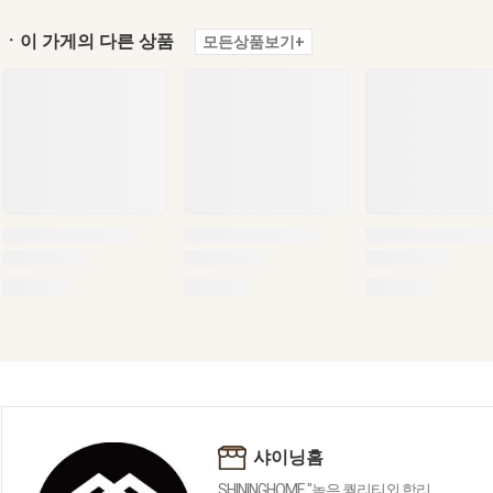
ㆍ이 가게의 다른 상품
모든상품보기+
샤이닝홈
SHININGHOME "높은 퀄리티외 합리