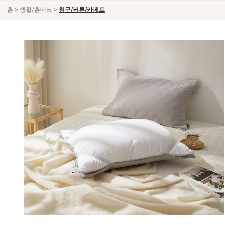
>
>
홈
생활/홈데코
침구/커튼/카페트