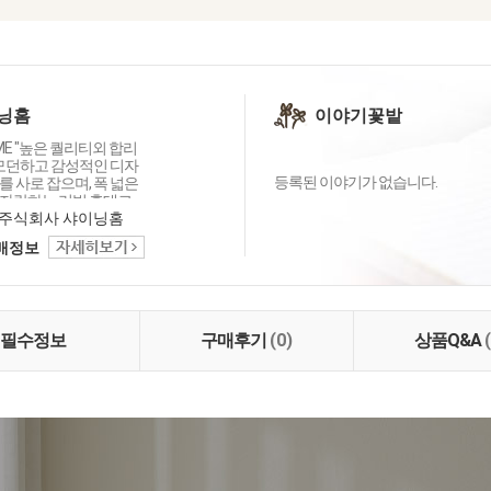
닝홈
이야기꽃밭
OME "높은 퀄리티외 합리
 모던하고 감성적인 디자
등록된 이야기가 없습니다.
 사로 잡으며, 폭 넓은
자랑하는 리빙 홈데코
이닝홈입니다.
주식회사 샤이닝홈
택배정보
필수정보
구매후기
(0)
상품Q&A