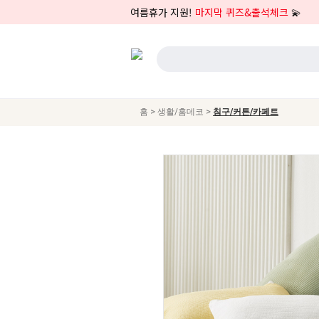
여름휴가 지원!
마지막 퀴즈&출석체크
💫
>
>
홈
생활/홈데코
침구/커튼/카페트