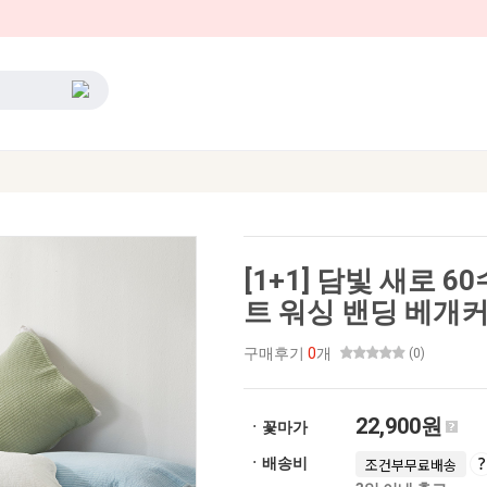
[1+1] 담빛 새로 
트 워싱 밴딩 베개커버
구매후기
0
개
(0)
22,900원
ㆍ꽃마가
ㆍ배송비
조건부무료배송