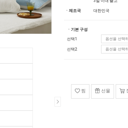
3일 이내 출고
ㆍ제조국
대한민국
ㆍ기본 구성
선택1
선택2
찜
선물