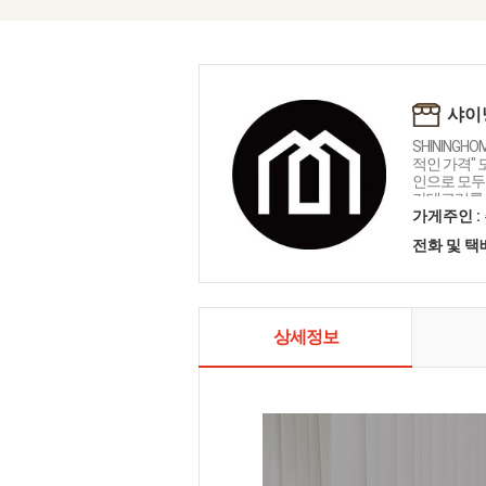
샤이
SHININGH
적인 가격"
인으로 모두를
카테고리를 
인테리어 샤
가게주인 :
전화 및 
상세정보