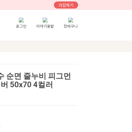
가입하기
로그인
이야기꽃밭
장바구니
60수 순면 줄누비 피그먼
 50x70 4컬러