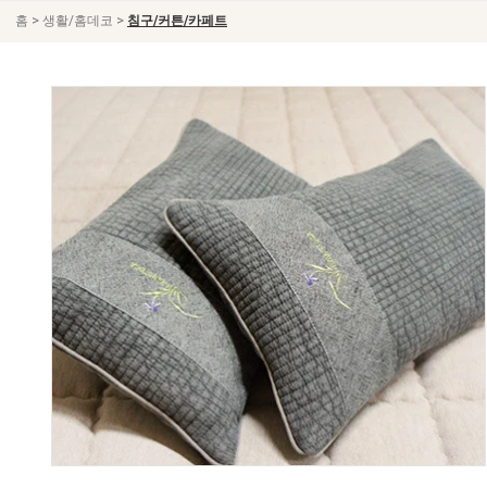
>
>
홈
생활/홈데코
침구/커튼/카페트