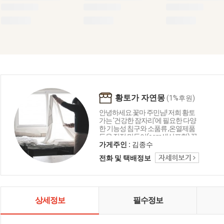
황토가 자연몽
(1%후원)
안녕하세요.꽃마 주민님! 저희 황토
가는 '건강한 잠자리'에 필요한 다양
한 기능성 침구와 소품류 ,온열제품
등을 직접 만들어(oem생산포함) 꽃
마를 비롯한 국내 유수의 유기농관
가게주인 :
김종수
련 조합,매장 등에 제품을 공급하는
전화 및 택배정보
회사입니다. 2007년부터 꽃마와 따
뜻한 인연을 이어오고 있으며,과분
한 사랑을 받아 늘 감사한 마음입니
다.앞으로도 저희 황토가는 보다 건
강한 소재, 정직한공정, 착한가격으
상세정보
필수정보
로 꽃마 주민님들께 더욱 사랑받는
황토가가 되도록 노력하겠습니다.
감사합니다. - 대표사원 김종수 올림