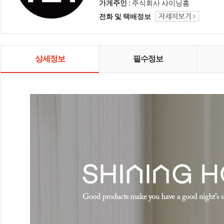
인테리어 샤이닝홈입니다.
가게주인 :
주식회사 샤이닝홈
전화 및 택배정보
상세정보
필수정보