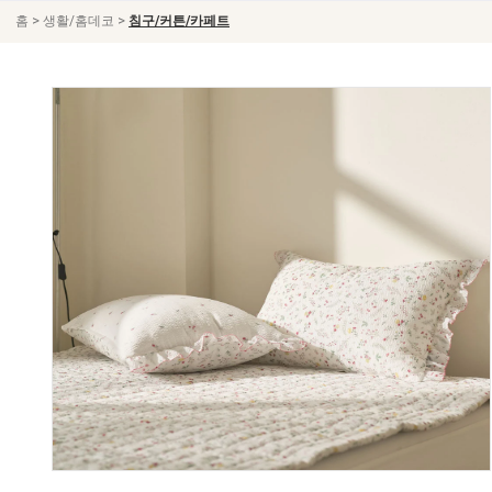
>
>
홈
생활/홈데코
침구/커튼/카페트