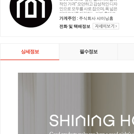
적인 가격" 모던하고 감성적인 디자
인으로 모두를 사로 잡으며, 폭 넓은
카테고리를 자랑하는 리빙 홈데코
인테리어 샤이닝홈입니다.
가게주인 :
주식회사 샤이닝홈
전화 및 택배정보
상세정보
필수정보