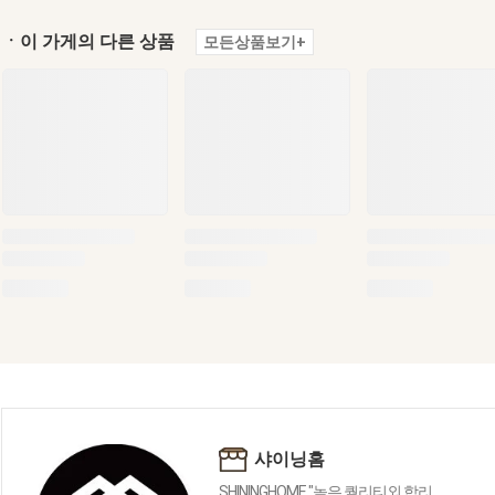
ㆍ이 가게의 다른 상품
모든상품보기+
샤이닝홈
SHININGHOME "높은 퀄리티외 합리