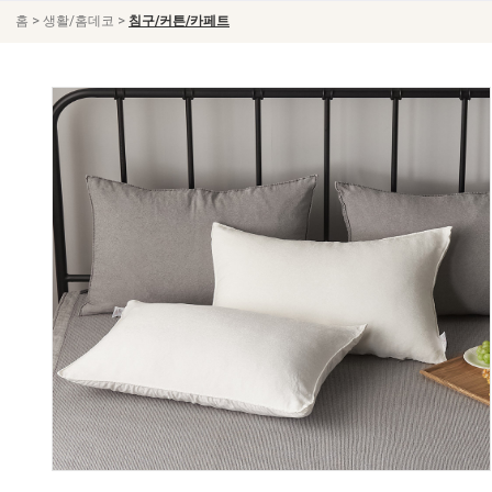
>
>
홈
생활/홈데코
침구/커튼/카페트