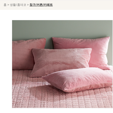
>
>
홈
생활/홈데코
침구/커튼/카페트