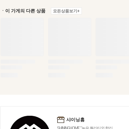
ㆍ이 가게의 다른 상품
모든상품보기+
샤이닝홈
SHININGHOME "높은 퀄리티외 합리