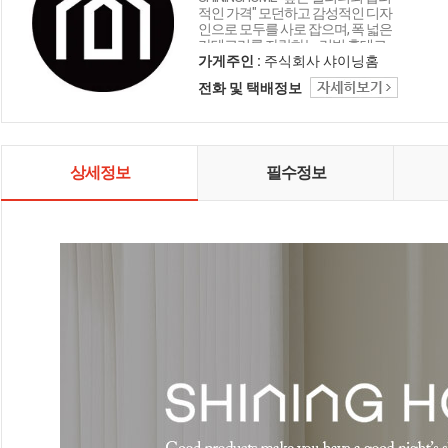
적인 가격" 모던하고 감성적인 디자
인으로 모두를 사로 잡으며, 폭 넓은
카테고리를 자랑하는 리빙 홈데코
인테리어 샤이닝홈입니다.
가게주인 :
주식회사 샤이닝홈
전화 및 택배정보
상세정보
필수정보