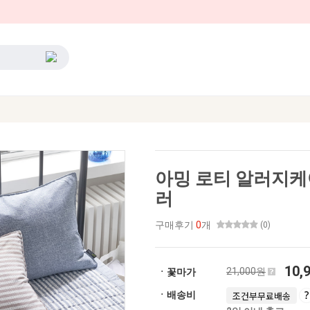
아밍 로티 알러지케어
러
구매후기
0
개
(0)
10,
21,000원
ㆍ꽃마가
ㆍ배송비
조건부무료배송