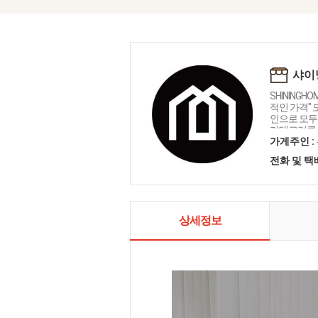
샤이
SHININGH
적인 가격"
인으로 모두를
카테고리를 
인테리어 샤
가게주인 :
전화 및 
상세정보