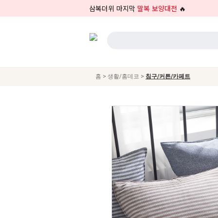
삼복더위 마지막
말복 보양대전
🔥
>
>
홈
생활/홈데코
침구/커튼/카페트