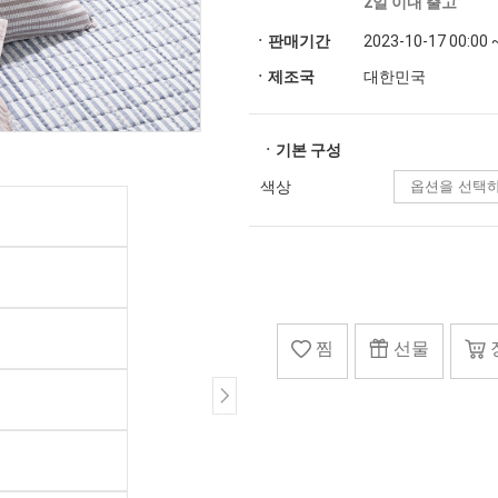
2일 이내 출고
ㆍ판매기간
2023-10-17 00:00 
ㆍ제조국
대한민국
ㆍ기본 구성
색상
찜
선물