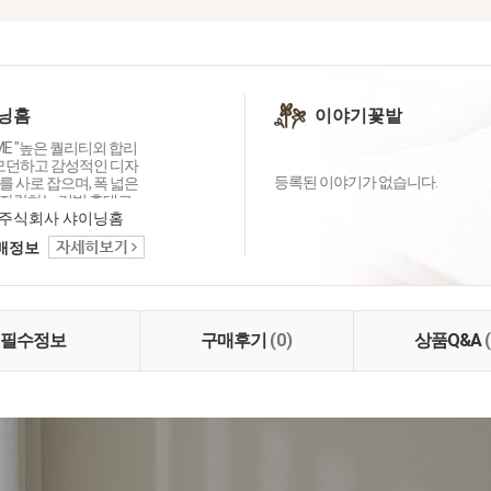
닝홈
이야기꽃밭
OME "높은 퀄리티외 합리
 모던하고 감성적인 디자
등록된 이야기가 없습니다.
 사로 잡으며, 폭 넓은
자랑하는 리빙 홈데코
이닝홈입니다.
주식회사 샤이닝홈
택배정보
필수정보
구매후기
(0)
상품Q&A