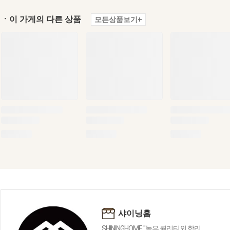
ㆍ이 가게의 다른 상품
모든상품보기+
샤이닝홈
SHININGHOME "높은 퀄리티외 합리