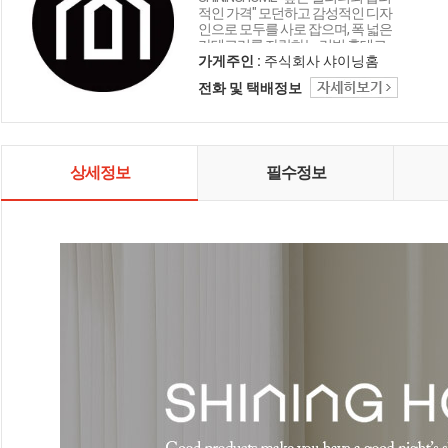
적인 가격" 모던하고 감성적인 디자
인으로 모두를 사로 잡으며, 폭 넓은
카테고리를 자랑하는 리빙 홈데코
인테리어 샤이닝홈입니다.
가게주인 :
주식회사 샤이닝홈
전화 및 택배정보
상세정보
필수정보