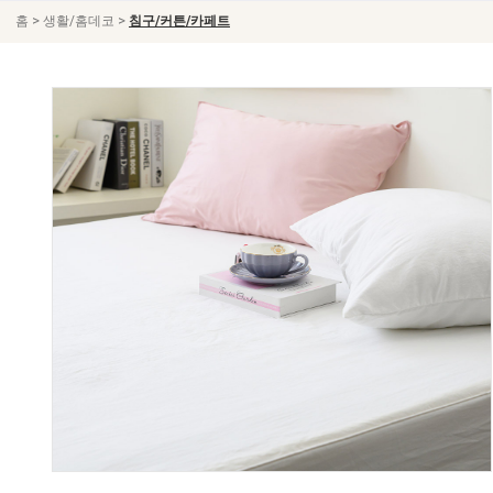
>
>
홈
생활/홈데코
침구/커튼/카페트