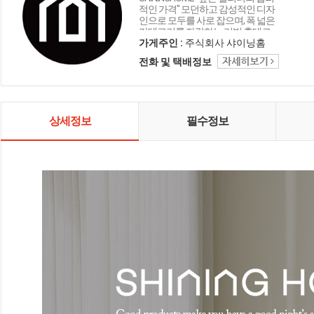
적인 가격" 모던하고 감성적인 디자
인으로 모두를 사로 잡으며, 폭 넓은
카테고리를 자랑하는 리빙 홈데코
인테리어 샤이닝홈입니다.
가게주인 :
주식회사 샤이닝홈
전화 및 택배정보
상세정보
필수정보