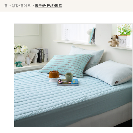
>
>
홈
생활/홈데코
침구/커튼/카페트