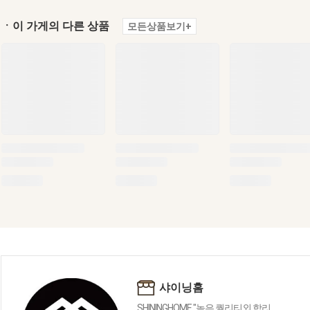
ㆍ이 가게의 다른 상품
모든상품보기+
샤이닝홈
SHININGHOME "높은 퀄리티외 합리