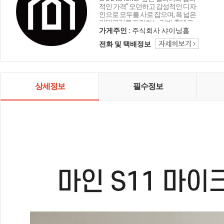
적인 가격" 모던하고 감성적인 디자
인으로 모두를 사로 잡으며, 폭 넓은
카테고리를 자랑하는 리빙 홈데코
인테리어 샤이닝홈입니다.
가게주인 :
주식회사 샤이닝홈
전화 및 택배정보
상세정보
필수정보