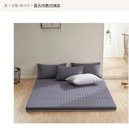
>
>
홈
생활/홈데코
침구/커튼/카페트