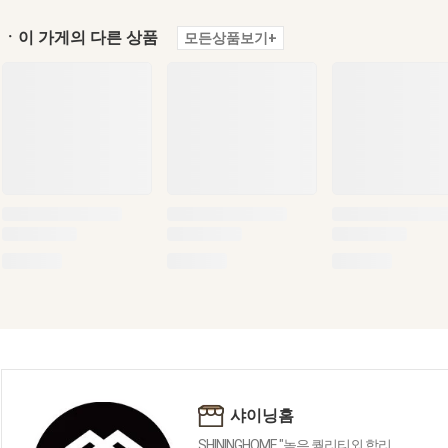
ㆍ이 가게의 다른 상품
모든상품보기+
샤이닝홈
SHININGHOME "높은 퀄리티외 합리