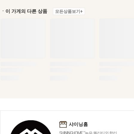
ㆍ이 가게의 다른 상품
모든상품보기+
샤이닝홈
SHININGHOME "높은 퀄리티외 합리