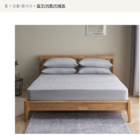
>
>
홈
생활/홈데코
침구/커튼/카페트