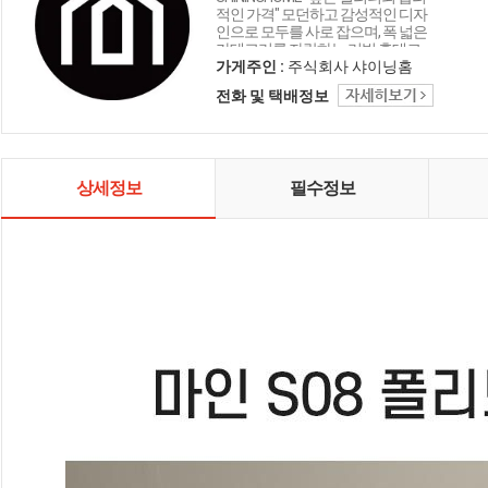
적인 가격" 모던하고 감성적인 디자
인으로 모두를 사로 잡으며, 폭 넓은
카테고리를 자랑하는 리빙 홈데코
인테리어 샤이닝홈입니다.
가게주인 :
주식회사 샤이닝홈
전화 및 택배정보
상세정보
필수정보