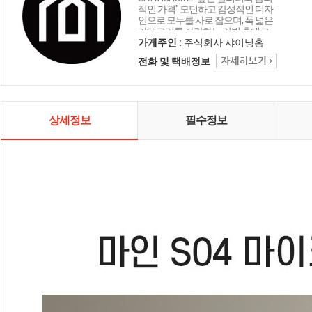
적인 가격" 모던하고 감성적인 디자
인으로 모두를 사로 잡으며, 폭 넓은
카테고리를 자랑하는 리빙 홈데코
인테리어 샤이닝홈입니다.
가게주인 :
주식회사 샤이닝홈
전화 및 택배정보
상세정보
필수정보