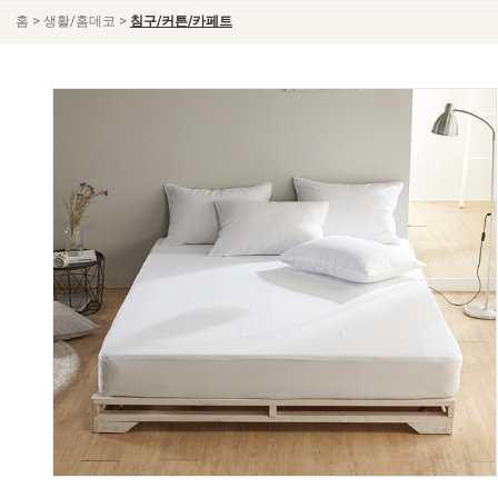
>
>
홈
생활/홈데코
침구/커튼/카페트