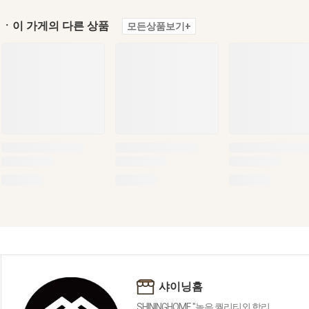
ㆍ이 가게의 다른 상품
모든상품보기+
샤이닝홈
SHININGHOME "높은 퀄리티외 합리