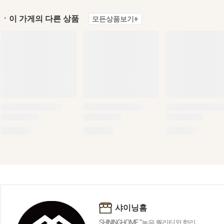
ㆍ이 가게의 다른 상품
모든상품보기+
샤이닝홈
SHININGHOME "높은 퀄리티외 합리