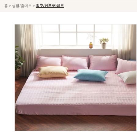
>
>
홈
생활/홈데코
침구/커튼/카페트