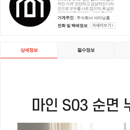
적인 가격" 모던하고 감성적인 디자
인으로 모두를 사로 잡으며, 폭 넓은
카테고리를 자랑하는 리빙 홈데코
인테리어 샤이닝홈입니다.
가게주인 :
주식회사 샤이닝홈
전화 및 택배정보
상세정보
필수정보