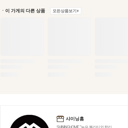
ㆍ이 가게의 다른 상품
모든상품보기+
샤이닝홈
SHININGHOME "높은 퀄리티외 합리