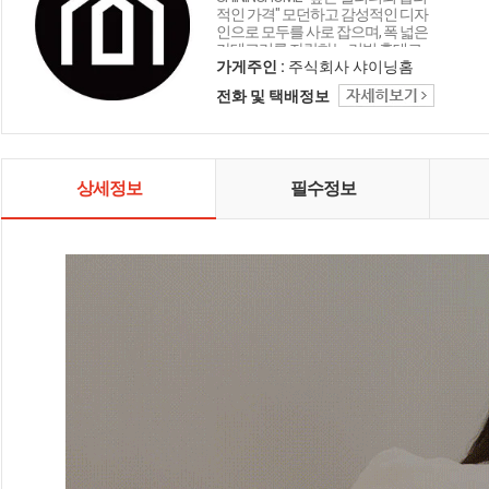
적인 가격" 모던하고 감성적인 디자
인으로 모두를 사로 잡으며, 폭 넓은
카테고리를 자랑하는 리빙 홈데코
인테리어 샤이닝홈입니다.
가게주인 :
주식회사 샤이닝홈
전화 및 택배정보
상세정보
필수정보