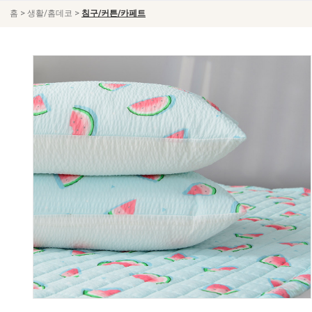
>
>
홈
생활/홈데코
침구/커튼/카페트