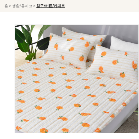
>
>
홈
생활/홈데코
침구/커튼/카페트