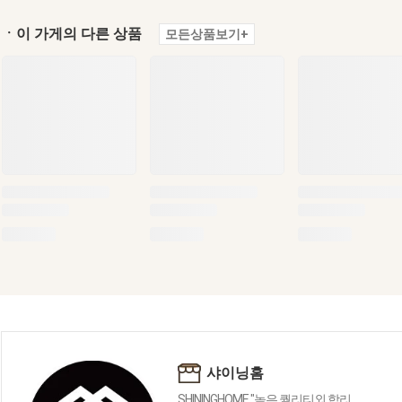
ㆍ이 가게의 다른 상품
모든상품보기+
샤이닝홈
SHININGHOME "높은 퀄리티외 합리