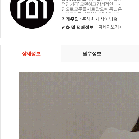
적인 가격" 모던하고 감성적인 디자
인으로 모두를 사로 잡으며, 폭 넓은
카테고리를 자랑하는 리빙 홈데코
인테리어 샤이닝홈입니다.
가게주인 :
주식회사 샤이닝홈
전화 및 택배정보
상세정보
필수정보