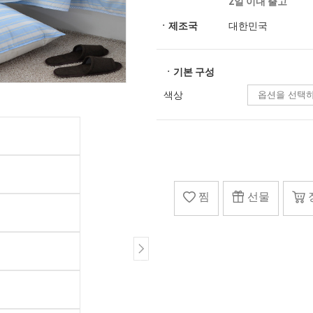
2일 이내 출고
ㆍ제조국
대한민국
ㆍ기본 구성
색상
찜
선물