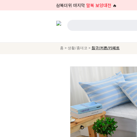
삼복더위 마지막
말복 보양대전
🔥
>
>
홈
생활/홈데코
침구/커튼/카페트