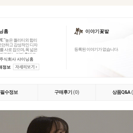
닝홈
이야기꽃밭
OME "높은 퀄리티외 합리
 모던하고 감성적인 디자
등록된 이야기가 없습니다.
 사로 잡으며, 폭 넓은
자랑하는 리빙 홈데코
이닝홈입니다.
주식회사 샤이닝홈
택배정보
필수정보
구매후기
(0)
상품Q&A