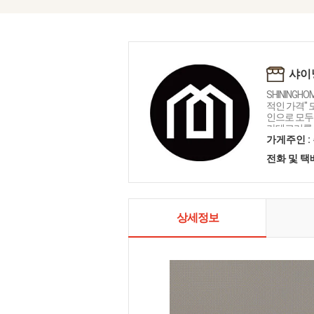
샤이
SHININGH
적인 가격"
인으로 모두를
카테고리를 
인테리어 샤
가게주인 :
전화 및 
상세정보