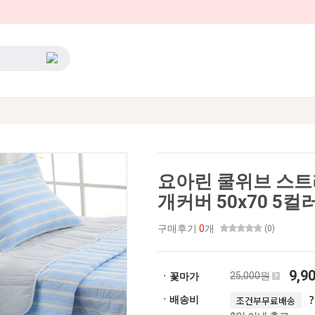
요아린 쿨위브 스트
개커버 50x70 5컬
구매후기
0
개
(0)
9,9
25,000원
ㆍ꽃마가
ㆍ배송비
조건부무료배송