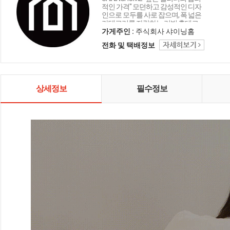
적인 가격" 모던하고 감성적인 디자
인으로 모두를 사로 잡으며, 폭 넓은
카테고리를 자랑하는 리빙 홈데코
인테리어 샤이닝홈입니다.
가게주인 :
주식회사 샤이닝홈
전화 및 택배정보
상세정보
필수정보