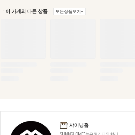
ㆍ이 가게의 다른 상품
모든상품보기+
샤이닝홈
SHININGHOME "높은 퀄리티외 합리