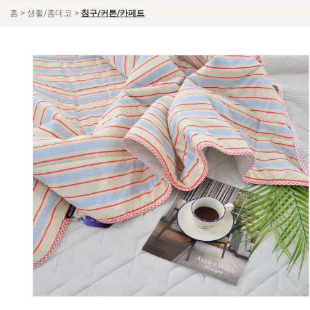
>
>
홈
생활/홈데코
침구/커튼/카페트