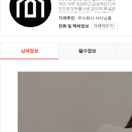
적인 가격" 모던하고 감성적인 디자
인으로 모두를 사로 잡으며, 폭 넓은
카테고리를 자랑하는 리빙 홈데코
인테리어 샤이닝홈입니다.
가게주인 :
주식회사 샤이닝홈
전화 및 택배정보
상세정보
필수정보