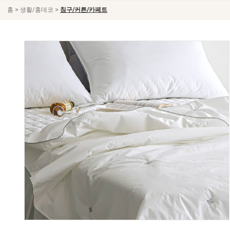
>
>
홈
생활/홈데코
침구/커튼/카페트