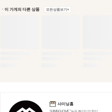
ㆍ이 가게의 다른 상품
모든상품보기+
샤이닝홈
SHININGHOME "높은 퀄리티외 합리