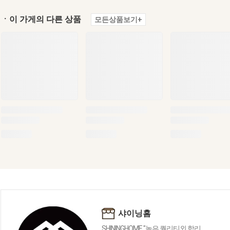
ㆍ이 가게의 다른 상품
모든상품보기+
샤이닝홈
SHININGHOME "높은 퀄리티외 합리