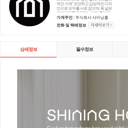
적인 가격" 모던하고 감성적인 디자
인으로 모두를 사로 잡으며, 폭 넓은
카테고리를 자랑하는 리빙 홈데코
인테리어 샤이닝홈입니다.
가게주인 :
주식회사 샤이닝홈
전화 및 택배정보
상세정보
필수정보