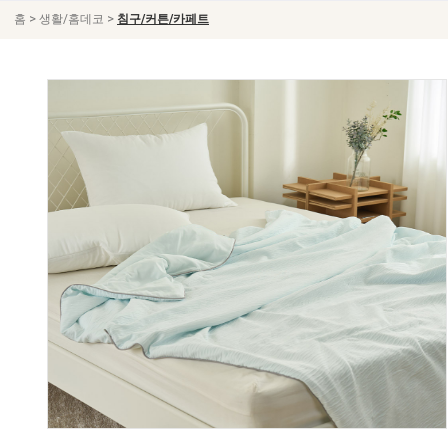
>
>
홈
생활/홈데코
침구/커튼/카페트