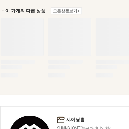
ㆍ이 가게의 다른 상품
모든상품보기+
샤이닝홈
SHININGHOME "높은 퀄리티외 합리