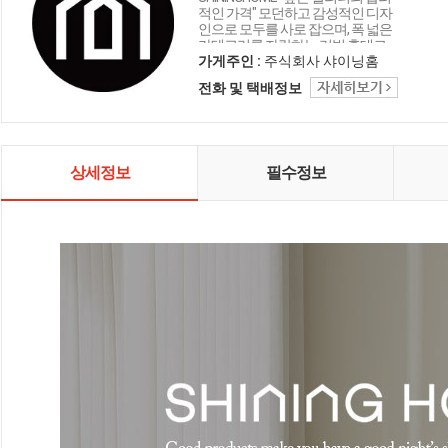
적인 가격" 모던하고 감성적인 디자
인으로 모두를 사로 잡으며, 폭 넓은
카테고리를 자랑하는 리빙 홈데코
인테리어 샤이닝홈입니다.
가게주인 :
주식회사 샤이닝홈
전화 및 택배정보
상세정보
필수정보