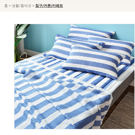
>
>
홈
생활/홈데코
침구/커튼/카페트