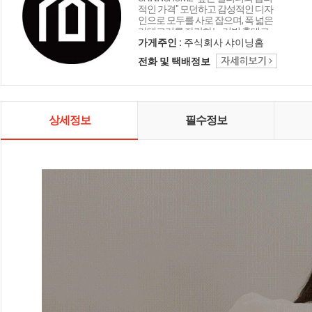
적인 가격" 모던하고 감성적인 디자
인으로 모두를 사로 잡으며, 폭 넓은
카테고리를 자랑하는 리빙 홈데코
인테리어 샤이닝홈입니다.
가게주인 :
주식회사 샤이닝홈
전화 및 택배정보
상세정보
필수정보