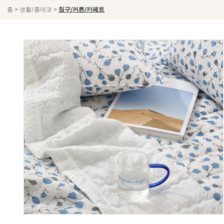
>
>
홈
생활/홈데코
침구/커튼/카페트