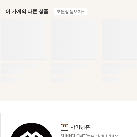
ㆍ이 가게의 다른 상품
모든상품보기+
샤이닝홈
SHININGHOME "높은 퀄리티외 합리