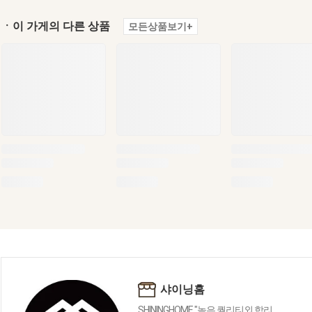
ㆍ이 가게의 다른 상품
모든상품보기+
샤이닝홈
SHININGHOME "높은 퀄리티외 합리