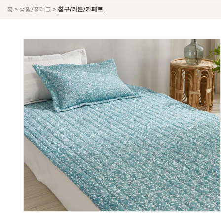
>
>
홈
생활/홈데코
침구/커튼/카페트