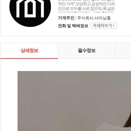
적인 가격" 모던하고 감성적인 디자
인으로 모두를 사로 잡으며, 폭 넓은
카테고리를 자랑하는 리빙 홈데코
인테리어 샤이닝홈입니다.
가게주인 :
주식회사 샤이닝홈
전화 및 택배정보
상세정보
필수정보