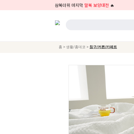
삼복더위 마지막
말복 보양대전
🔥
>
>
홈
생활/홈데코
침구/커튼/카페트