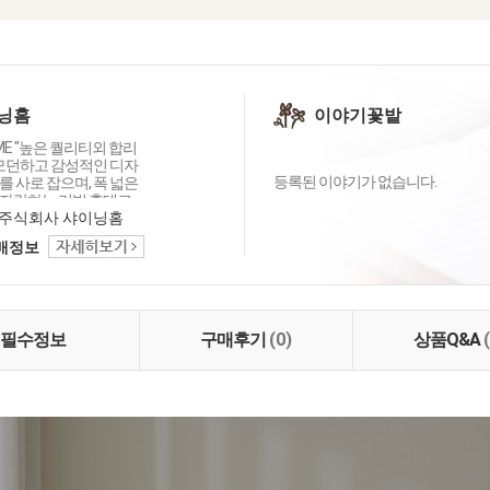
닝홈
이야기꽃밭
OME "높은 퀄리티외 합리
 모던하고 감성적인 디자
등록된 이야기가 없습니다.
 사로 잡으며, 폭 넓은
자랑하는 리빙 홈데코
이닝홈입니다.
주식회사 샤이닝홈
택배정보
필수정보
구매후기
(0)
상품Q&A