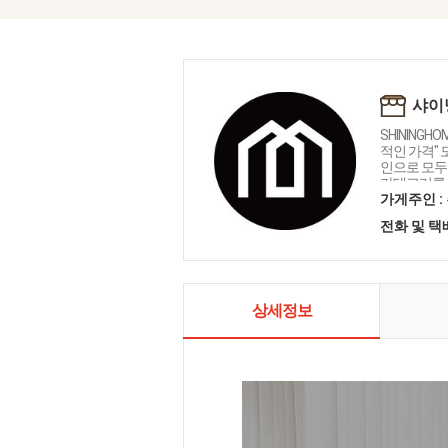
샤이
SHININGH
적인 가격"
인으로 모두를
카테고리를 
인테리어 샤
가게주인 :
전화 및 
상세정보