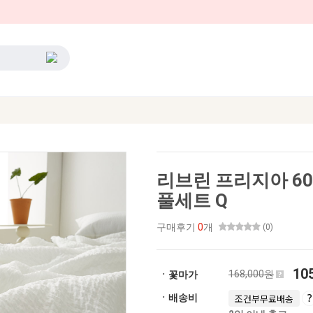
리브린 프리지아 6
풀세트 Q
구매후기
0
개
(0)
10
168,000원
ㆍ꽃마가
ㆍ배송비
조건부무료배송