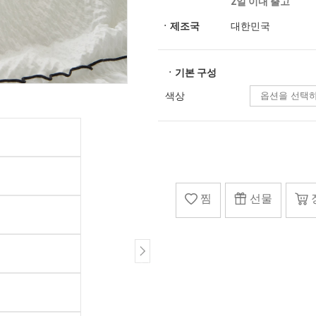
2일 이내 출고
ㆍ제조국
대한민국
ㆍ기본 구성
색상
찜
선물