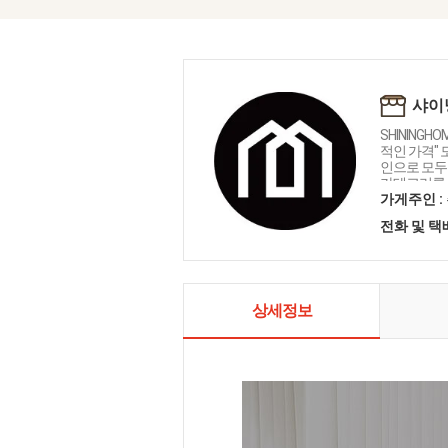
샤이
SHININGH
적인 가격"
인으로 모두를
카테고리를 
인테리어 샤
가게주인 :
전화 및 
상세정보