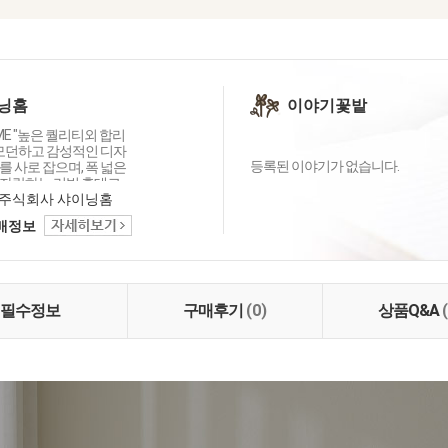
닝홈
이야기꽃밭
OME "높은 퀄리티외 합리
 모던하고 감성적인 디자
등록된 이야기가 없습니다.
 사로 잡으며, 폭 넓은
자랑하는 리빙 홈데코
이닝홈입니다.
주식회사 샤이닝홈
택배정보
필수정보
구매후기
(0)
상품Q&A