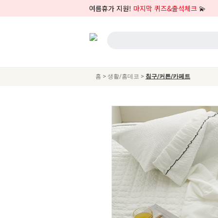
여름휴가 지원!
마지막 퀴즈&출석체크
💫
>
>
홈
생활/홈데코
침구/커튼/카페트