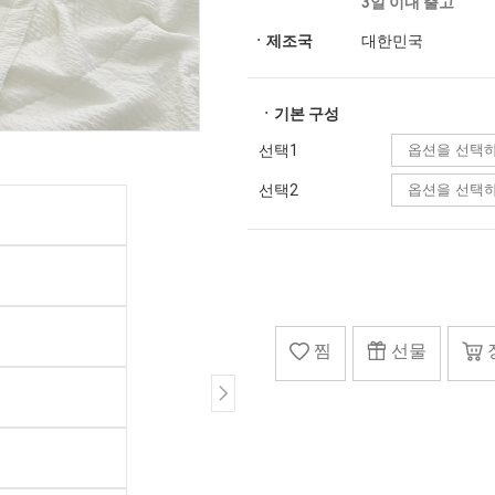
3일 이내 출고
ㆍ제조국
대한민국
ㆍ기본 구성
선택1
선택2
찜
선물