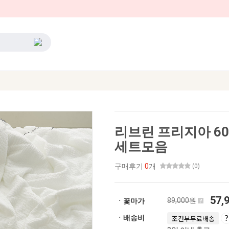
리브린 프리지아 6
세트모음
구매후기
0
개
(0)
57,
89,000원
ㆍ꽃마가
ㆍ배송비
조건부무료배송