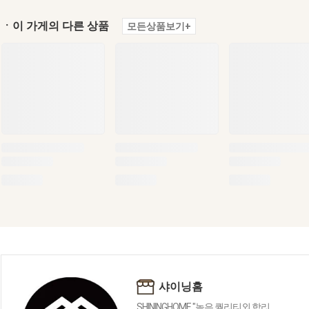
ㆍ이 가게의 다른 상품
모든상품보기+
샤이닝홈
SHININGHOME "높은 퀄리티외 합리