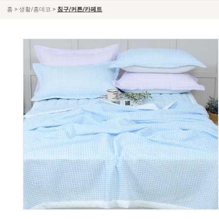
>
>
홈
생활/홈데코
침구/커튼/카페트