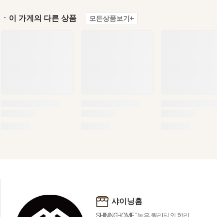
ㆍ이 가게의 다른 상품
모든상품보기+
샤이닝홈
SHININGHOME "높은 퀄리티외 합리