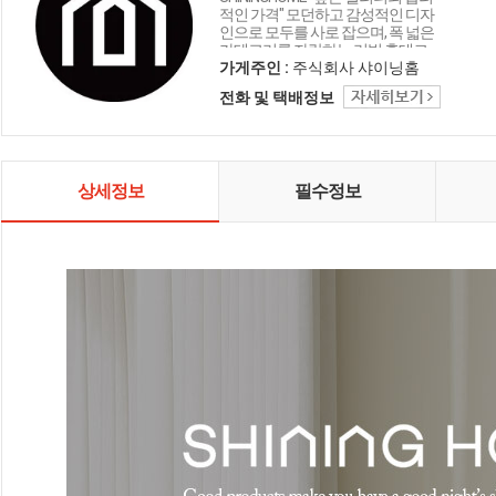
적인 가격" 모던하고 감성적인 디자
인으로 모두를 사로 잡으며, 폭 넓은
카테고리를 자랑하는 리빙 홈데코
인테리어 샤이닝홈입니다.
가게주인 :
주식회사 샤이닝홈
전화 및 택배정보
상세정보
필수정보