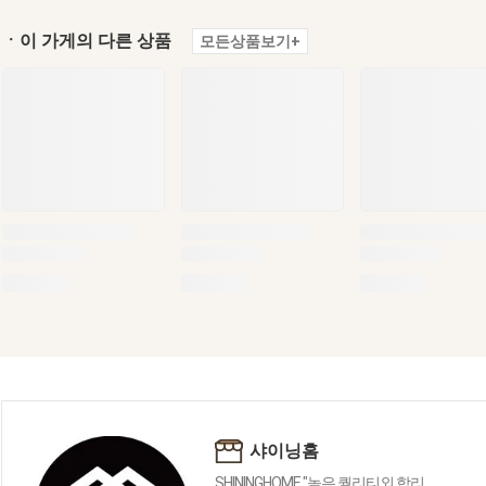
ㆍ이 가게의 다른 상품
모든상품보기+
샤이닝홈
SHININGHOME "높은 퀄리티외 합리