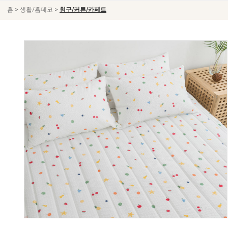
>
>
홈
생활/홈데코
침구/커튼/카페트