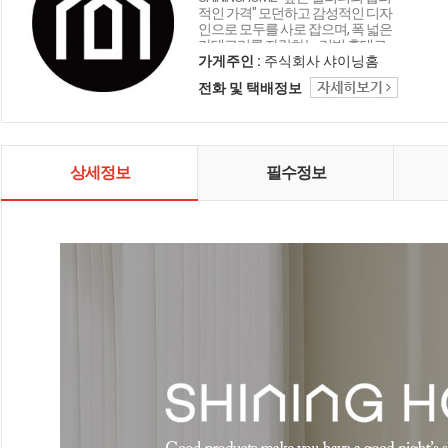
적인 가격" 모던하고 감성적인 디자
인으로 모두를 사로 잡으며, 폭 넓은
카테고리를 자랑하는 리빙 홈데코
인테리어 샤이닝홈입니다.
가게주인 :
주식회사 샤이닝홈
전화 및 택배정보
상세정보
필수정보