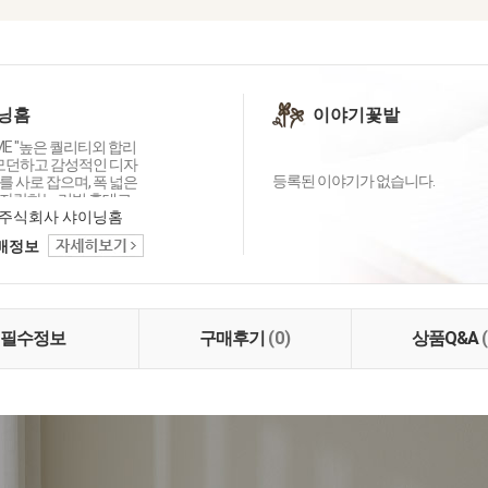
닝홈
이야기꽃밭
OME "높은 퀄리티외 합리
 모던하고 감성적인 디자
등록된 이야기가 없습니다.
 사로 잡으며, 폭 넓은
자랑하는 리빙 홈데코
이닝홈입니다.
주식회사 샤이닝홈
택배정보
필수정보
구매후기
(0)
상품Q&A