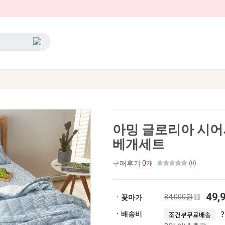
아밍 글로리아 시어
베개세트
구매후기
0
개
(0)
49,
84,000원
ㆍ꽃마가
ㆍ배송비
조건부무료배송