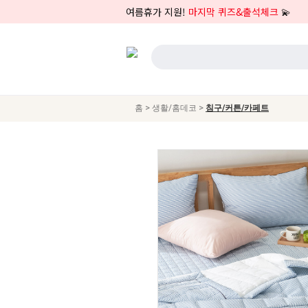
여름휴가 지원!
마지막 퀴즈&출석체크
💫
>
>
홈
생활/홈데코
침구/커튼/카페트