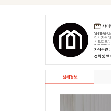
샤이
SHININGH
적인 가격"
인으로 모두를
카테고리를 
인테리어 샤
가게주인 :
전화 및 
상세정보