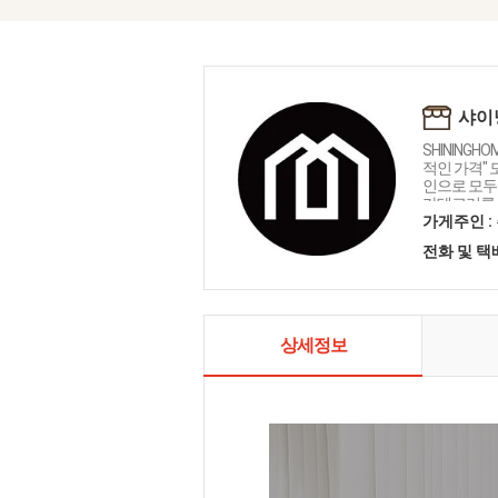
샤이
SHININGH
적인 가격"
인으로 모두를
카테고리를 
인테리어 샤
가게주인 :
전화 및 
상세정보