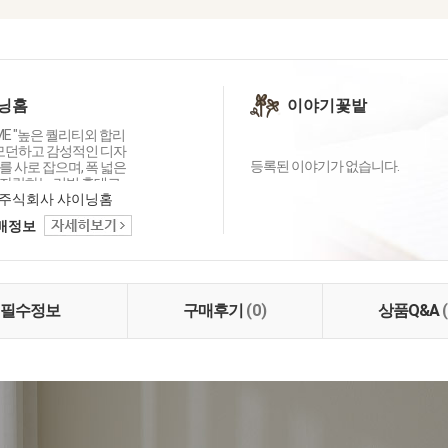
닝홈
이야기꽃밭
OME "높은 퀄리티외 합리
 모던하고 감성적인 디자
등록된 이야기가 없습니다.
 사로 잡으며, 폭 넓은
자랑하는 리빙 홈데코
이닝홈입니다.
주식회사 샤이닝홈
택배정보
필수정보
구매후기
(0)
상품Q&A