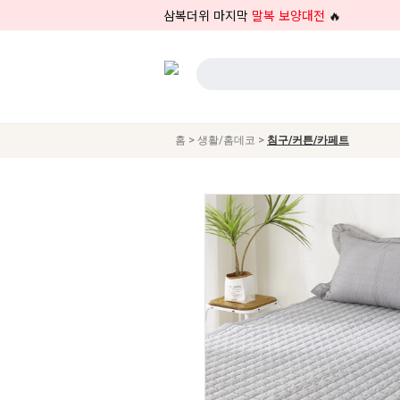
삼복더위 마지막
말복 보양대전
🔥
>
>
홈
생활/홈데코
침구/커튼/카페트