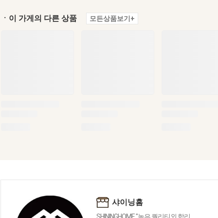
ㆍ이 가게의 다른 상품
모든상품보기+
샤이닝홈
SHININGHOME "높은 퀄리티외 합리