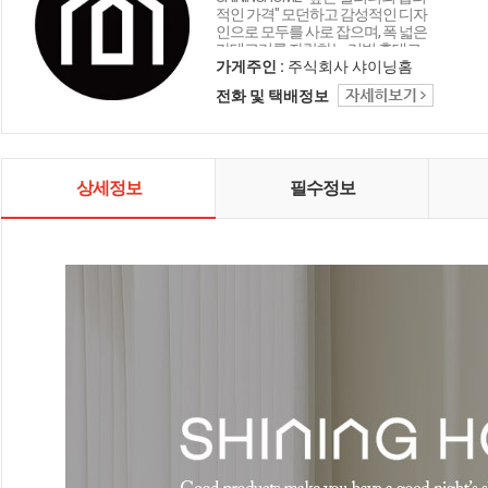
적인 가격" 모던하고 감성적인 디자
인으로 모두를 사로 잡으며, 폭 넓은
카테고리를 자랑하는 리빙 홈데코
인테리어 샤이닝홈입니다.
가게주인 :
주식회사 샤이닝홈
전화 및 택배정보
상세정보
필수정보