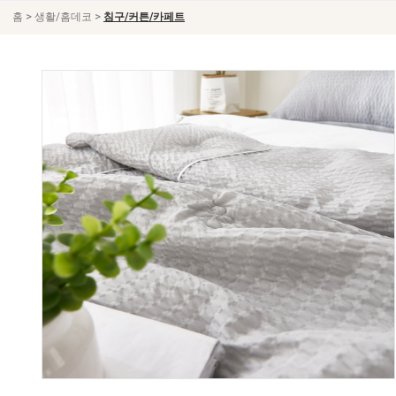
>
>
홈
생활/홈데코
침구/커튼/카페트