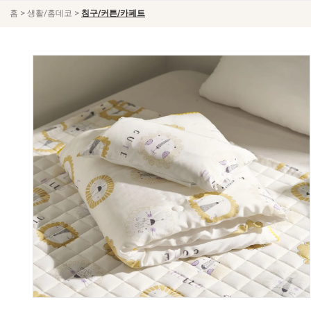
>
>
홈
생활/홈데코
침구/커튼/카페트