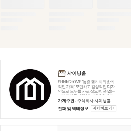
샤이닝홈
SHININGHOME "높은 퀄리티외 합리
적인 가격" 모던하고 감성적인 디자
인으로 모두를 사로 잡으며, 폭 넓은
카테고리를 자랑하는 리빙 홈데코
인테리어 샤이닝홈입니다.
가게주인 :
주식회사 샤이닝홈
전화 및 택배정보