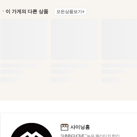
ㆍ이 가게의 다른 상품
모든상품보기+
샤이닝홈
SHININGHOME "높은 퀄리티외 합리