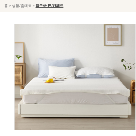
>
>
홈
생활/홈데코
침구/커튼/카페트