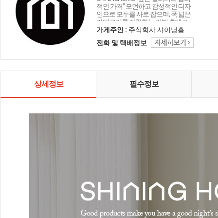
적인 가격" 모던하고 감성적인 디자
인으로 모두를 사로 잡으며, 폭 넓은
카테고리를 자랑하는 리빙 홈데코
인테리어 샤이닝홈입니다.
가게주인 :
주식회사 샤이닝홈
전화 및 택배정보
상세정보
필수정보