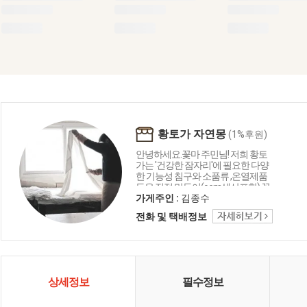
황토가 자연몽
(1%후원)
안녕하세요.꽃마 주민님! 저희 황토
가는 '건강한 잠자리'에 필요한 다양
한 기능성 침구와 소품류 ,온열제품
등을 직접 만들어(oem생산포함) 꽃
마를 비롯한 국내 유수의 유기농관
가게주인 :
김종수
련 조합,매장 등에 제품을 공급하는
전화 및 택배정보
회사입니다. 2007년부터 꽃마와 따
뜻한 인연을 이어오고 있으며,과분
한 사랑을 받아 늘 감사한 마음입니
다.앞으로도 저희 황토가는 보다 건
강한 소재, 정직한공정, 착한가격으
로 꽃마 주민님들께 더욱 사랑받는
상세정보
필수정보
황토가가 되도록 노력하겠습니다.
감사합니다. - 대표사원 김종수 올림