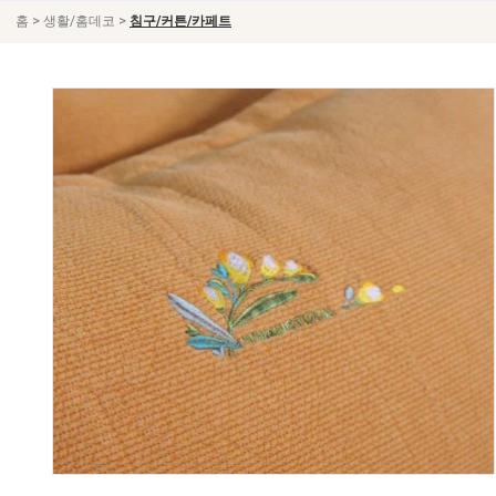
>
>
홈
생활/홈데코
침구/커튼/카페트