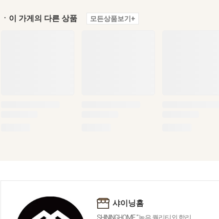
ㆍ이 가게의 다른 상품
모든상품보기+
샤이닝홈
SHININGHOME "높은 퀄리티외 합리