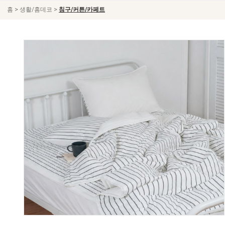
>
>
홈
생활/홈데코
침구/커튼/카페트