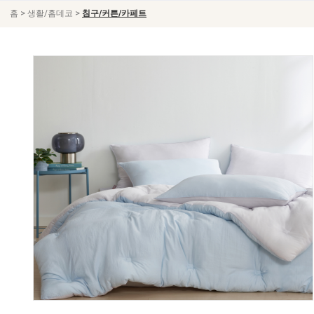
>
>
홈
생활/홈데코
침구/커튼/카페트