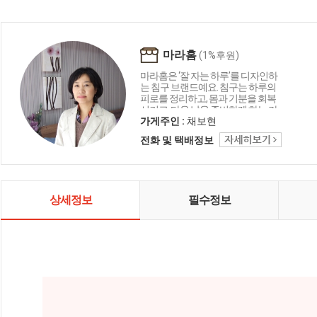
마라홈
(1%후원)
마라홈은 ‘잘 자는 하루’를 디자인하
는 침구 브랜드예요. 침구는 하루의
피로를 정리하고, 몸과 기분을 회복
시키고, 다음 날을 준비하게 하는 가
장 가까운 생활 도구에요. 그래서 마
가게주인 :
채보현
라홈은 늘 이렇게 선택해요. 화려함
전화 및 택배정보
보다 기본을, 과한 기능보다 꼭 필요
한 기능을, 유행보다 오래 쓰는 가치
를요. "없어서는 안 될 아주 소중한
것, 마라홈.”
상세정보
필수정보