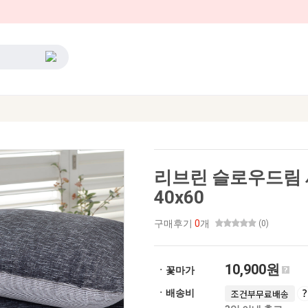
리브린 슬로우드림
40x60
구매후기
0
개
(0)
10,900원
ㆍ꽃마가
ㆍ배송비
조건부무료배송