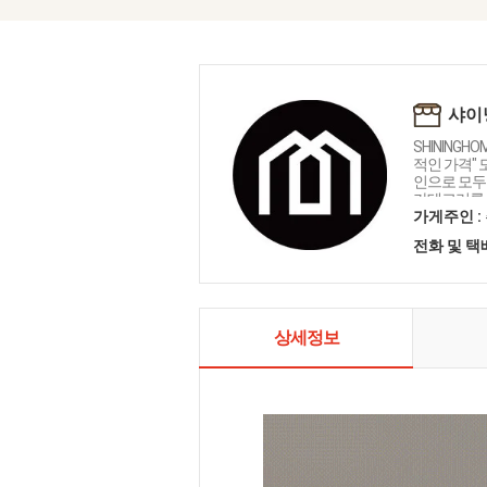
샤이
SHININGH
적인 가격"
인으로 모두를
카테고리를 
인테리어 샤
가게주인 :
전화 및 
상세정보