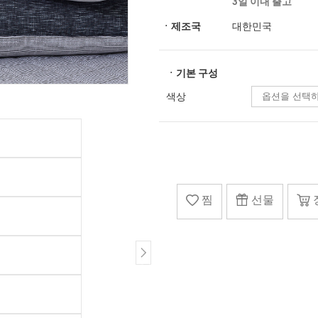
3일 이내 출고
ㆍ제조국
대한민국
ㆍ기본 구성
색상
찜
선물