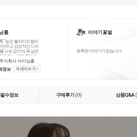
닝홈
이야기꽃밭
OME "높은 퀄리티외 합리
 모던하고 감성적인 디자
등록된 이야기가 없습니다.
 사로 잡으며, 폭 넓은
자랑하는 리빙 홈데코
이닝홈입니다.
주식회사 샤이닝홈
택배정보
필수정보
구매후기
(0)
상품Q&A