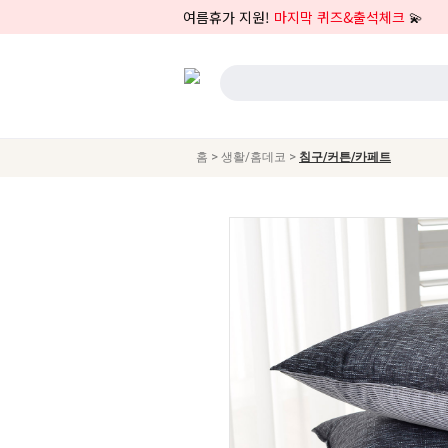
여름휴가 지원!
마지막 퀴즈&출석체크
💫
>
>
홈
생활/홈데코
침구/커튼/카페트