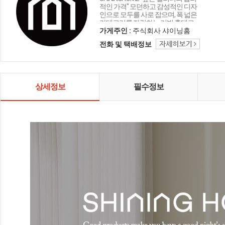
적인 가격" 모던하고 감성적인 디자
인으로 모두를 사로 잡으며, 폭 넓은
카테고리를 자랑하는 리빙 홈데코
인테리어 샤이닝홈입니다.
가게주인 :
주식회사 샤이닝홈
전화 및 택배정보
상세정보
필수정보