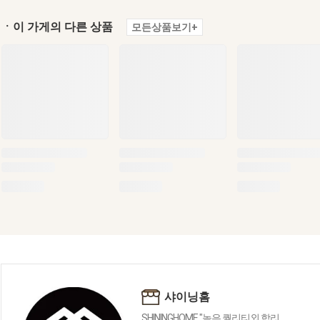
ㆍ이 가게의 다른 상품
모든상품보기+
샤이닝홈
SHININGHOME "높은 퀄리티외 합리