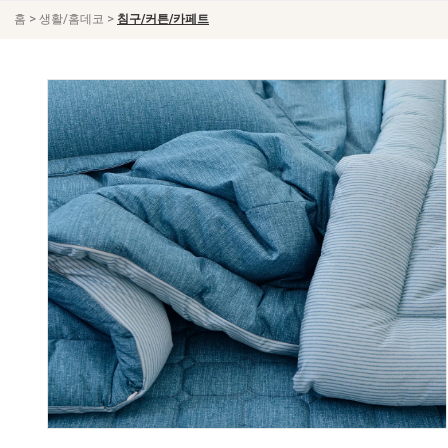
>
>
홈
생활/홈데코
침구/커튼/카페트