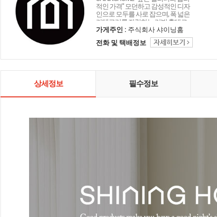
적인 가격" 모던하고 감성적인 디자
인으로 모두를 사로 잡으며, 폭 넓은
카테고리를 자랑하는 리빙 홈데코
인테리어 샤이닝홈입니다.
가게주인 :
주식회사 샤이닝홈
전화 및 택배정보
상세정보
필수정보