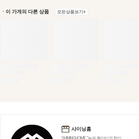
ㆍ이 가게의 다른 상품
모든상품보기+
샤이닝홈
SHININGHOME "높은 퀄리티외 합리