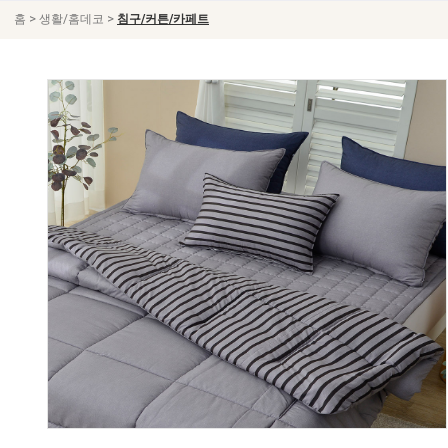
>
>
홈
생활/홈데코
침구/커튼/카페트