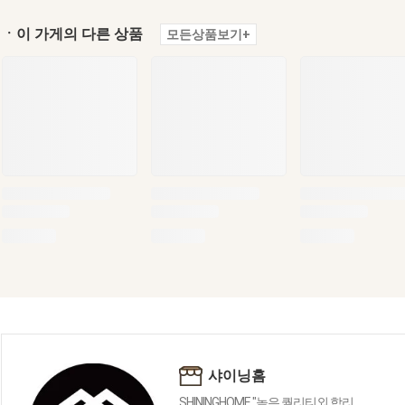
ㆍ이 가게의 다른 상품
모든상품보기+
샤이닝홈
SHININGHOME "높은 퀄리티외 합리