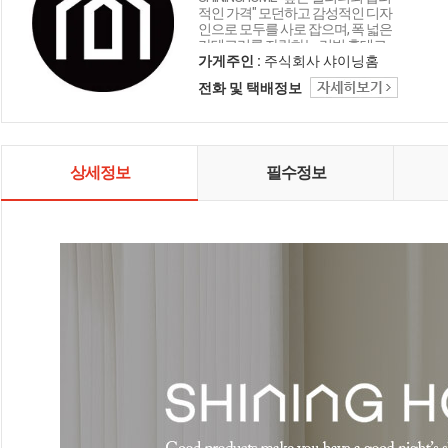
적인 가격" 모던하고 감성적인 디자
인으로 모두를 사로 잡으며, 폭 넓은
카테고리를 자랑하는 리빙 홈데코
인테리어 샤이닝홈입니다.
가게주인 :
주식회사 샤이닝홈
전화 및 택배정보
상세정보
필수정보