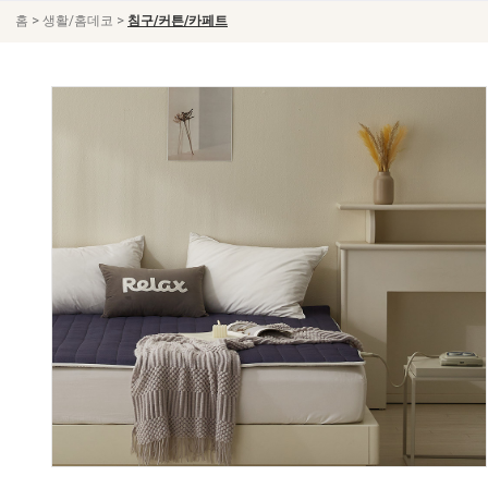
>
>
홈
생활/홈데코
침구/커튼/카페트