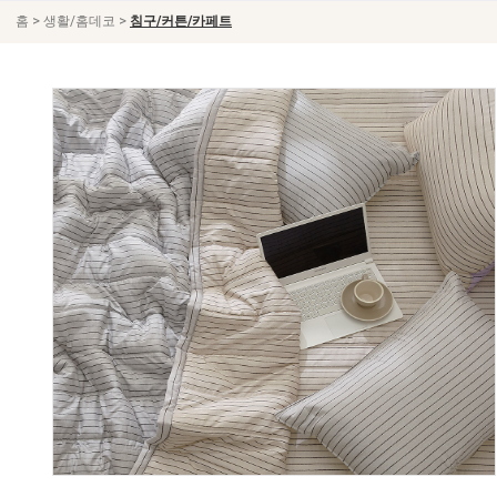
>
>
홈
생활/홈데코
침구/커튼/카페트