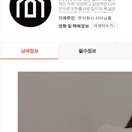
적인 가격" 모던하고 감성적인 디자
인으로 모두를 사로 잡으며, 폭 넓은
카테고리를 자랑하는 리빙 홈데코
인테리어 샤이닝홈입니다.
가게주인 :
주식회사 샤이닝홈
전화 및 택배정보
상세정보
필수정보