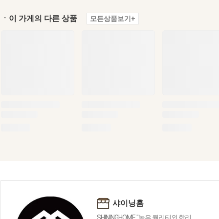
ㆍ이 가게의 다른 상품
모든상품보기+
샤이닝홈
SHININGHOME "높은 퀄리티외 합리